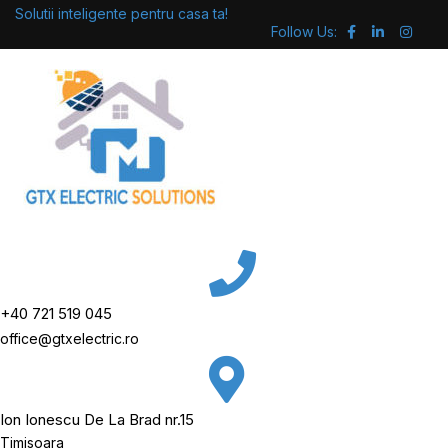
Skip
Solutii inteligente pentru casa ta!
Follow Us:
to
content
+40 721 519 045
office@gtxelectric.ro
Ion Ionescu De La Brad nr.15
Timisoara