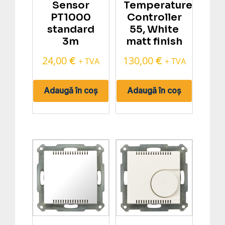
Sensor
Temperature
PT1000
Controller
standard
55, White
3m
matt finish
24,00
130,00
€
€
+ TVA
+ TVA
Adaugă în coș
Adaugă în coș