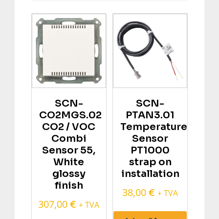
SCN-
SCN-
CO2MGS.02
PTAN3.01
CO2 / VOC
Temperature
Combi
Sensor
Sensor 55,
PT1000
White
strap on
glossy
installation
finish
38,00
€
+ TVA
307,00
€
+ TVA