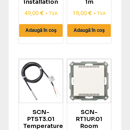
installation
1m
49,00
19,00
€
€
+ TVA
+ TVA
Adaugă în coș
Adaugă în coș
SCN-
SCN-
PTST3.01
RT1UP.01
Temperature
Room