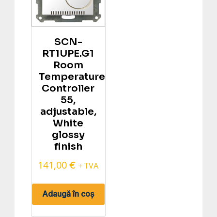
SCN-
RT1UPE.G1
Room
Temperature
Controller
55,
adjustable,
White
glossy
finish
141,00
€
+ TVA
Adaugă în coș