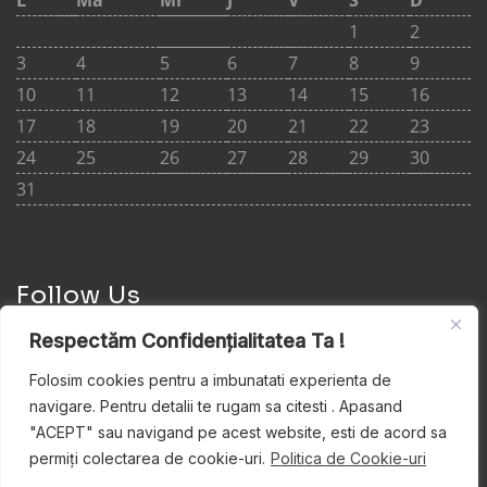
L
Ma
Mi
J
V
S
D
1
2
3
4
5
6
7
8
9
10
11
12
13
14
15
16
17
18
19
20
21
22
23
24
25
26
27
28
29
30
31
Follow Us
Respectăm Confidențialitatea Ta !
Folosim cookies pentru a imbunatati experienta de
navigare. Pentru detalii te rugam sa citesti . Apasand
Cere ofertă
"ACEPT" sau navigand pe acest website, esti de acord sa
permiți colectarea de cookie-uri.
Politica de Cookie-uri