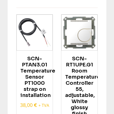
SCN-
SCN-
PTAN3.01
RT1UPE.G1
Temperature
Room
Sensor
Temperature
PT1000
Controller
strap on
55,
installation
adjustable,
White
38,00
€
+ TVA
glossy
finish