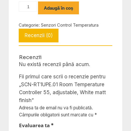
Cantitate
Adaugă în coș
SCN-
RT1UPE.01
Categorie:
Senzori Control Temperatura
Room
Recenzii (0)
Temperature
Controller
55,
Recenzii
adjustable,
Nu există recenzii până acum.
White
matt
Fii primul care scrii o recenzie pentru
finish
„SCN-RT1UPE.01 Room Temperature
Controller 55, adjustable, White matt
finish”
Adresa ta de email nu va fi publicată.
Câmpurile obligatorii sunt marcate cu
*
Evaluarea ta
*