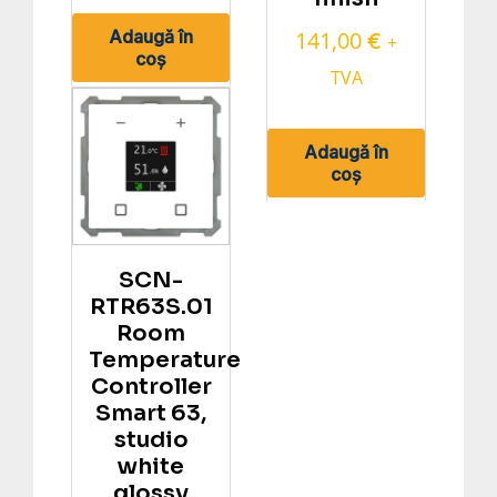
Adaugă în
141,00
€
+
coș
TVA
Adaugă în
coș
SCN-
RTR63S.01
Room
Temperature
Controller
Smart 63,
studio
white
glossy