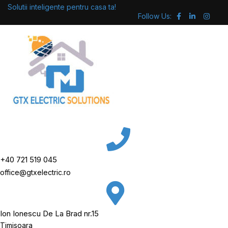
Skip
Solutii inteligente pentru casa ta!
Follow Us:
to
content
+40 721 519 045
office@gtxelectric.ro
Ion Ionescu De La Brad nr.15
Timisoara