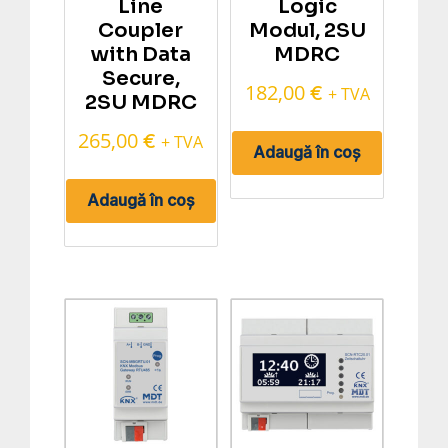
Line
Logic
Coupler
Modul, 2SU
with Data
MDRC
Secure,
182,00
€
+ TVA
2SU MDRC
265,00
€
+ TVA
Adaugă în coș
Adaugă în coș