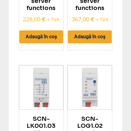
server
server
functions
functions
228,00
367,00
€
€
+ TVA
+ TVA
Adaugă în coș
Adaugă în coș
SCN-
SCN-
LK001.03
LOG1.02