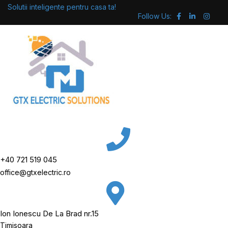
Skip
Solutii inteligente pentru casa ta!
Follow Us:
to
content
+40 721 519 045
office@gtxelectric.ro
Ion Ionescu De La Brad nr.15
Timisoara