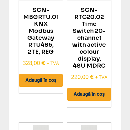
SCN-
SCN-
MBGRTU.01
RTC20.02
KNX
Time
Modbus
Switch 20-
Gateway
channel
RTU485,
with active
2TE, REG
colour
display,
328,00
€
+ TVA
4SU MDRC
220,00
€
+ TVA
Adaugă în coș
Adaugă în coș