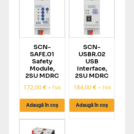
SCN-
SCN-
SAFE.01
USBR.02
Safety
USB
Module,
Interface,
2SU MDRC
2SU MDRC
172,00
184,00
€
€
+ TVA
+ TVA
Adaugă în coș
Adaugă în coș