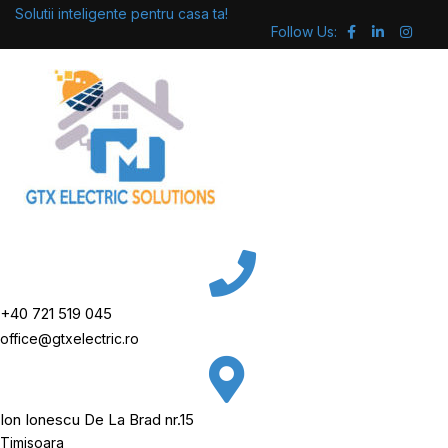
Skip
Solutii inteligente pentru casa ta!
Follow Us:
to
content
+40 721 519 045
office@gtxelectric.ro
Ion Ionescu De La Brad nr.15
Timisoara