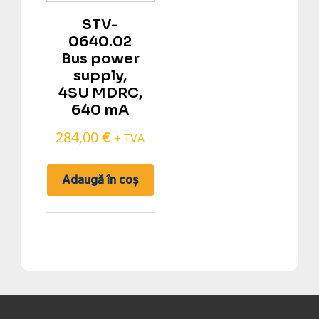
STV-
0640.02
Bus power
supply,
4SU MDRC,
640 mA
284,00
€
+ TVA
Adaugă în coș