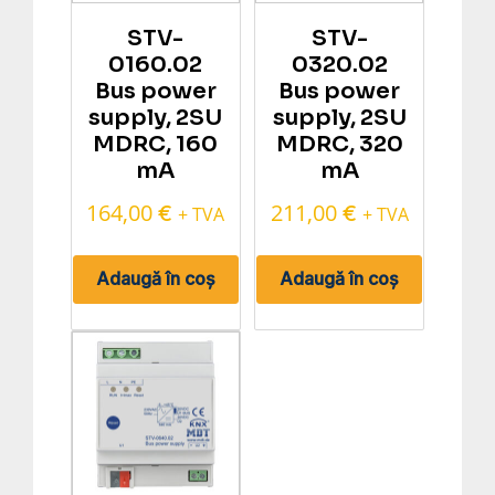
STV-
STV-
0160.02
0320.02
Bus power
Bus power
supply, 2SU
supply, 2SU
MDRC, 160
MDRC, 320
mA
mA
164,00
211,00
€
€
+ TVA
+ TVA
Adaugă în coș
Adaugă în coș