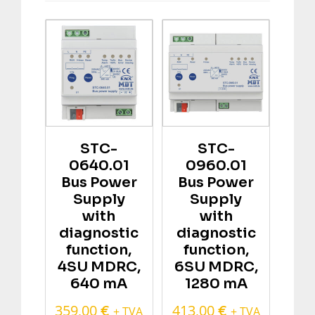
STC-
STC-
0640.01
0960.01
Bus Power
Bus Power
Supply
Supply
with
with
diagnostic
diagnostic
function,
function,
4SU MDRC,
6SU MDRC,
640 mA
1280 mA
359,00
413,00
€
€
+ TVA
+ TVA