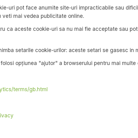
ie-uri pot face anumite site-uri impracticabile sau dific
veti mai vedea publicitate online.
tru ca aceste cookie-uri sa nu mai fie acceptate sau pot
imba setarile cookie-urilor: aceste setari se gasesc in m
 folosi opțiunea "ajutor" a browserului pentru mai multe d
ytics/terms/gb.html
rivacy