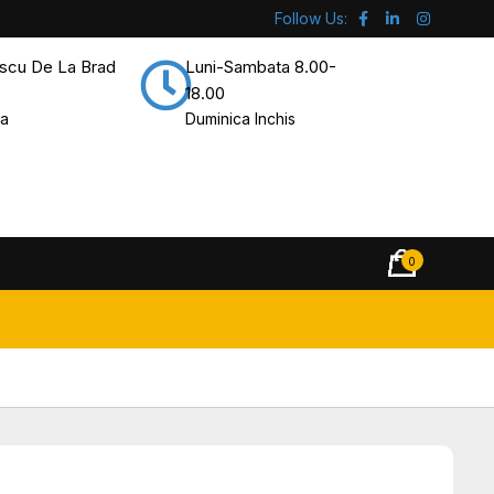
Follow Us:
escu De La Brad
Luni-Sambata 8.00-
18.00
ra
Duminica Inchis
0