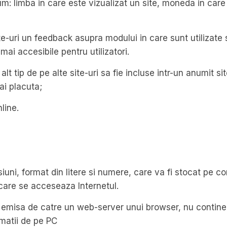
m: limba in care este vizualizat un site, moneda in care 
te-uri un feedback asupra modului in care sunt utilizate sit
mai accesibile pentru utilizatori.
alt tip de pe alte site-uri sa fie incluse intr-un anumit s
ai placuta;
line.
iuni, format din litere si numere, care va fi stocat pe c
 care se acceseaza Internetul.
ea emisa de catre un web-server unui browser, nu contin
matii de pe PC