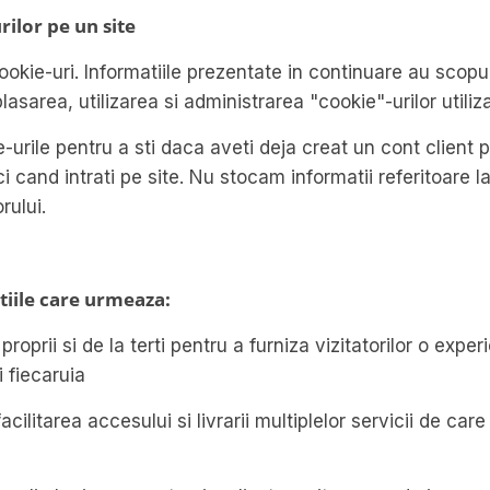
ilor pe un site
cookie-uri. Informatiile prezentate in continuare au scop
plasarea, utilizarea si administrarea "cookie"-urilor utiliza
-urile pentru a sti daca aveti deja creat un cont client p
i cand intrati pe site. Nu stocam informatii referitoare l
rului.
tiile care urmeaza:
oprii si de la terti pentru a furniza vizitatorilor o expe
i fiecaruia
acilitarea accesului si livrarii multiplelor servicii de car