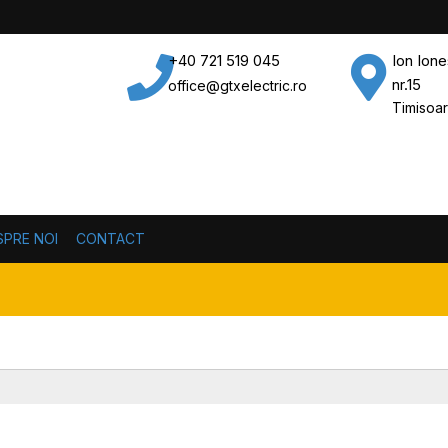
+40 721 519 045
Ion Ion
nr.15
office@gtxelectric.ro
Timisoa
SPRE NOI
CONTACT