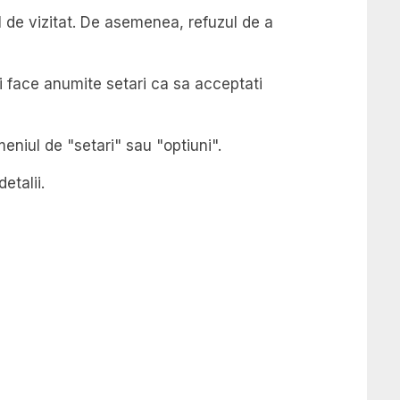
il de vizitat. De asemenea, refuzul de a
i face anumite setari ca sa acceptati
eniul de "setari" sau "optiuni".
etalii.