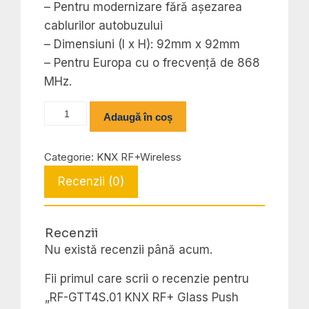
– Pentru modernizare fără așezarea
cablurilor autobuzului
– Dimensiuni (l x H): 92mm x 92mm
– Pentru Europa cu o frecvență de 868
MHz.
Cantitate
Adaugă în coș
RF-
GTT4S.01
Categorie:
KNX RF+Wireless
KNX
Recenzii (0)
RF+
Glass
Push
Recenzii
Button
Nu există recenzii până acum.
Plus
4-
Fii primul care scrii o recenzie pentru
fold
„RF-GTT4S.01 KNX RF+ Glass Push