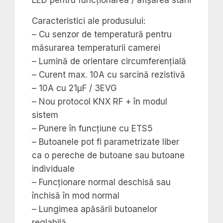
LED pentru funcționarea / afișarea stării
Caracteristici ale produsului:
– Cu senzor de temperatură pentru
măsurarea temperaturii camerei
– Lumină de orientare circumferențială
– Curent max. 10A cu sarcină rezistivă
– 10A cu 21µF / 3EVG
– Nou protocol KNX RF + în modul
sistem
– Punere în funcțiune cu ETS5
– Butoanele pot fi parametrizate liber
ca o pereche de butoane sau butoane
individuale
– Funcționare normal deschisă sau
închisă în mod normal
– Lungimea apăsării butoanelor
reglabilă