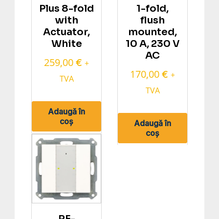
Plus 8-fold
1-fold,
with
flush
Actuator,
mounted,
White
10 A, 230 V
AC
259,00
€
+
170,00
€
+
TVA
TVA
Adaugă în
coș
Adaugă în
coș
RF-