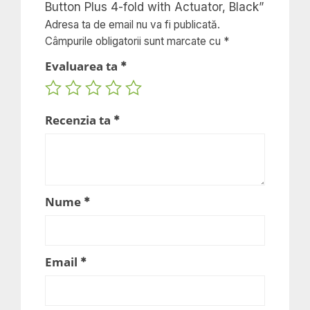
with
Button Plus 4-fold with Actuator, Black”
Actuator,
Adresa ta de email nu va fi publicată.
Câmpurile obligatorii sunt marcate cu
*
Black
Evaluarea ta
*
Recenzia ta
*
Nume
*
Email
*