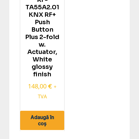
TA55A2.01
KNX RF+
Push
Button
Plus 2-fold
w.
Actuator,
White
glossy
finish
148,00
€
+
TVA
Adaugă în
coș