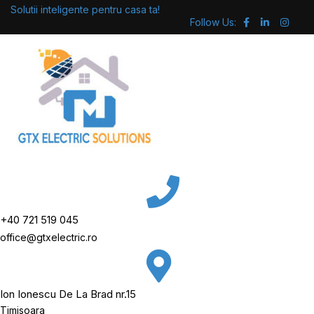
Skip
Solutii inteligente pentru casa ta!
Follow Us:
to
content
+40 721 519 045
office@gtxelectric.ro
Ion Ionescu De La Brad nr.15
Timisoara