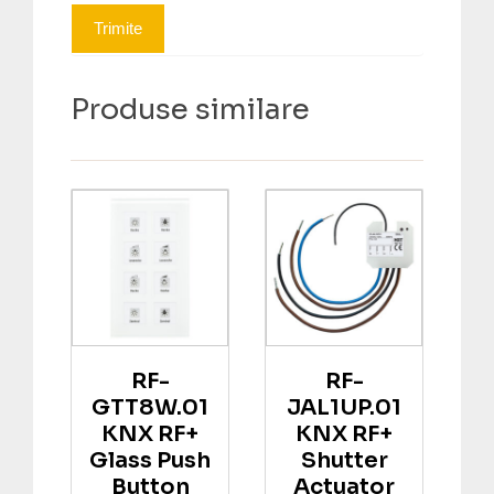
Produse similare
RF-
RF-
GTT8W.01
JAL1UP.01
KNX RF+
KNX RF+
Glass Push
Shutter
Button
Actuator