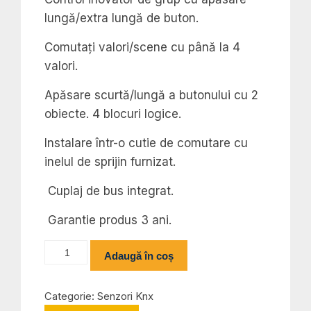
lungă/extra lungă de buton.
Comutați valori/scene cu până la 4
valori.
Apăsare scurtă/lungă a butonului cu 2
obiecte.
4 blocuri logice.
Instalare într-o cutie de comutare cu
inelul de sprijin furnizat.
Cuplaj de bus integrat.
Garantie produs 3 ani.
Cantitate
Adaugă în coș
BE-
TA5504.G2
Categorie:
Senzori Knx
Push