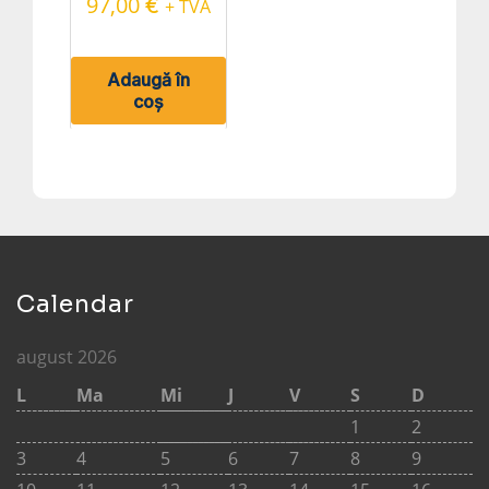
97,00
€
+ TVA
Adaugă în
coș
Calendar
august 2026
L
Ma
Mi
J
V
S
D
1
2
3
4
5
6
7
8
9