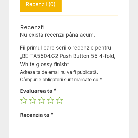
Recenzii (0)
Button
55
4-
Recenzii
fold,
Nu există recenzii până acum.
White
glossy
Fii primul care scrii o recenzie pentru
finish
„BE-TA5504.G2 Push Button 55 4-fold,
White glossy finish”
Adresa ta de email nu va fi publicată.
Câmpurile obligatorii sunt marcate cu
*
Evaluarea ta
*
Recenzia ta
*