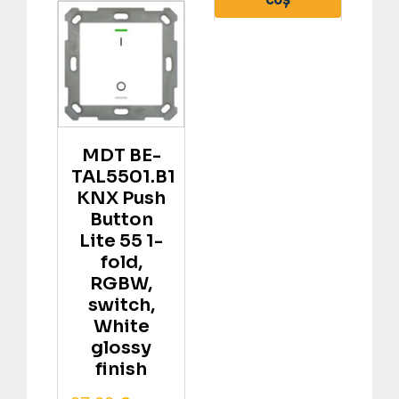
MDT BE-
TAL5501.B1
KNX Push
Button
Lite 55 1-
fold,
RGBW,
switch,
White
glossy
finish