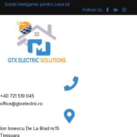
Skip
Solutii inteligente pentru casa ta!
Follow Us:
to
content
+40 721 519 045
office@gtxelectric.ro
Ion Ionescu De La Brad nr.15
Timisoara