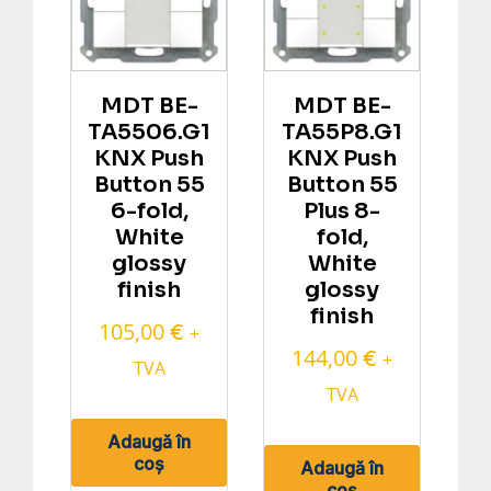
MDT BE-
MDT BE-
TA5506.G1
TA55P8.G1
KNX Push
KNX Push
Button 55
Button 55
6-fold,
Plus 8-
White
fold,
glossy
White
finish
glossy
finish
105,00
€
+
144,00
€
+
TVA
TVA
Adaugă în
coș
Adaugă în
coș