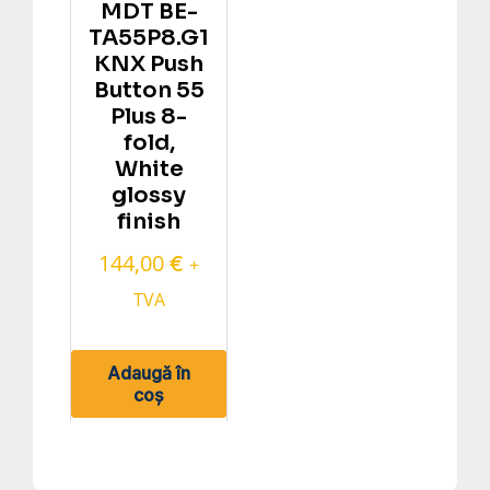
MDT BE-
TA55P8.G1
KNX Push
Button 55
Plus 8-
fold,
White
glossy
finish
144,00
€
+
TVA
Adaugă în
coș