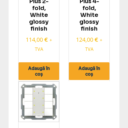
Plus 2-
Plus 4-
fold,
fold,
White
White
glossy
glossy
finish
finish
114,00
124,00
€
€
+
+
TVA
TVA
Adaugă în
Adaugă în
coș
coș