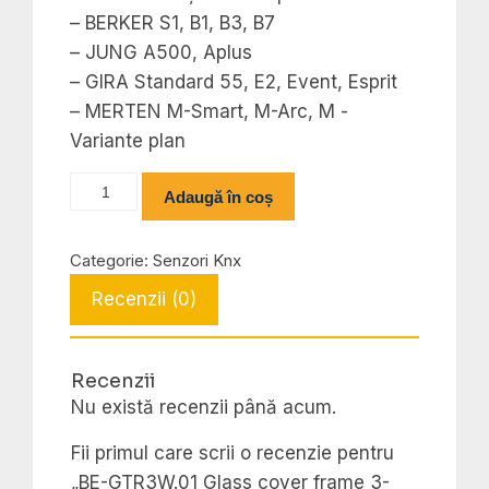
– BERKER S1, B1, B3, B7
– JUNG A500, Aplus
– GIRA Standard 55, E2, Event, Esprit
– MERTEN M-Smart, M-Arc, M -
Variante plan
Cantitate
Adaugă în coș
BE-
GTR3W.01
Categorie:
Senzori Knx
Glass
Recenzii (0)
cover
frame
3-
Recenzii
fold
Nu există recenzii până acum.
for
55
Fii primul care scrii o recenzie pentru
mm
„BE-GTR3W.01 Glass cover frame 3-