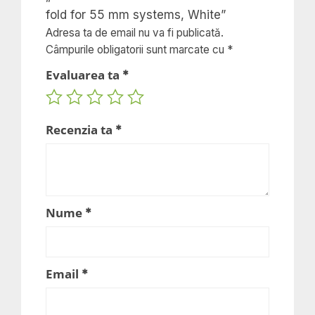
systems,
fold for 55 mm systems, White”
White
Adresa ta de email nu va fi publicată.
Câmpurile obligatorii sunt marcate cu
*
Evaluarea ta
*
Recenzia ta
*
Nume
*
Email
*