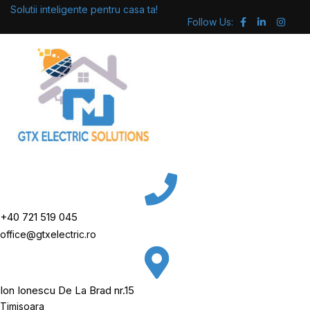
Skip
Solutii inteligente pentru casa ta!
Follow Us:
to
content
+40 721 519 045
office@gtxelectric.ro
Ion Ionescu De La Brad nr.15
Timisoara