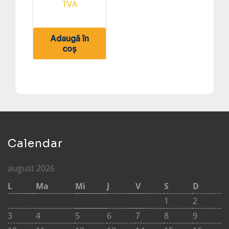
TVA
Adaugă în
coș
Calendar
august 2026
L
Ma
Mi
J
V
S
D
1
2
3
4
5
6
7
8
9