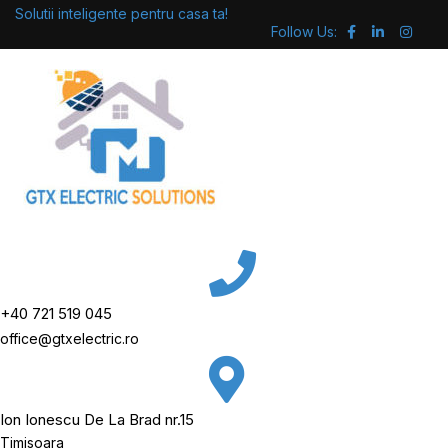
Skip
Solutii inteligente pentru casa ta!
Follow Us:
to
content
+40 721 519 045
office@gtxelectric.ro
Ion Ionescu De La Brad nr.15
Timisoara