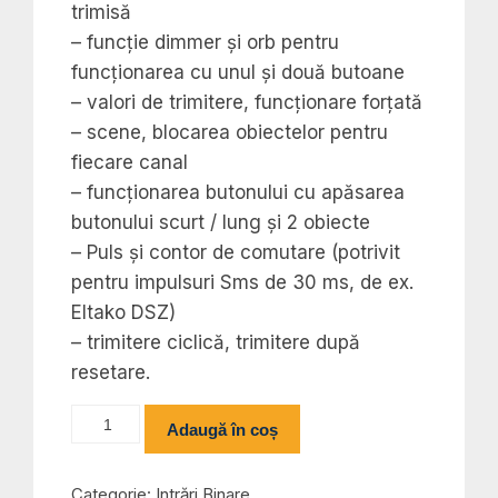
trimisă
– funcție dimmer și orb pentru
funcționarea cu unul și două butoane
– valori de trimitere, funcționare forțată
– scene, blocarea obiectelor pentru
fiecare canal
– funcționarea butonului cu apăsarea
butonului scurt / lung și 2 obiecte
– Puls și contor de comutare (potrivit
pentru impulsuri Sms de 30 ms, de ex.
Eltako DSZ)
– trimitere ciclică, trimitere după
resetare.
Cantitate
Adaugă în coș
BE-
16230.02
Categorie:
Intrări Binare