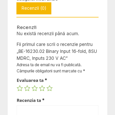
Binary
Recenzii (0)
Input
16-
fold,
Recenzii
8SU
Nu există recenzii până acum.
MDRC,
Inputs
Fii primul care scrii o recenzie pentru
230
„BE-16230.02 Binary Input 16-fold, 8SU
V
MDRC, Inputs 230 V AC”
AC
Adresa ta de email nu va fi publicată.
Câmpurile obligatorii sunt marcate cu
*
Evaluarea ta
*
Recenzia ta
*