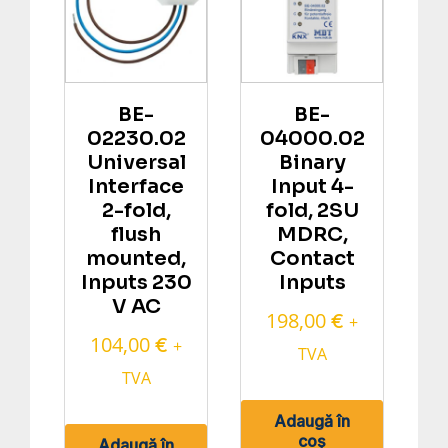
BE-
BE-
02230.02
04000.02
Universal
Binary
Interface
Input 4-
2-fold,
fold, 2SU
flush
MDRC,
mounted,
Contact
Inputs 230
Inputs
V AC
198,00
€
+
104,00
€
+
TVA
TVA
Adaugă în
coș
Adaugă în