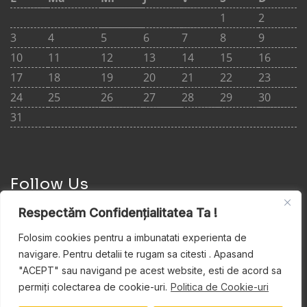
1
2
3
4
5
6
7
8
9
10
11
12
13
14
15
16
17
18
19
20
21
22
23
24
25
26
27
28
29
30
31
Follow Us
Respectăm Confidențialitatea Ta !
Folosim cookies pentru a imbunatati experienta de
navigare. Pentru detalii te rugam sa citesti . Apasand
Cere ofertă
"ACEPT" sau navigand pe acest website, esti de acord sa
permiți colectarea de cookie-uri.
Politica de Cookie-uri