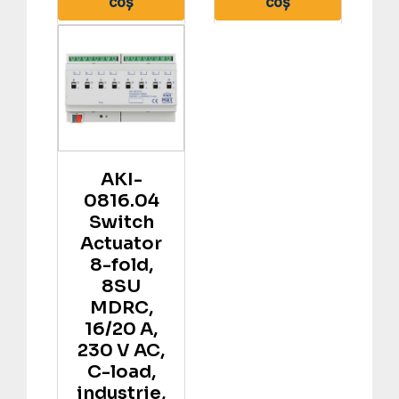
coș
coș
AKI-
0816.04
Switch
Actuator
8-fold,
8SU
MDRC,
16/20 A,
230 V AC,
C-load,
industrie,