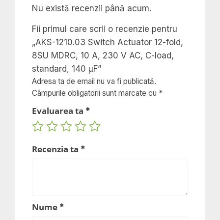
8SU
Nu există recenzii până acum.
MDRC,
10
Fii primul care scrii o recenzie pentru
A,
„AKS-1210.03 Switch Actuator 12-fold,
230
8SU MDRC, 10 A, 230 V AC, C-load,
V
standard, 140 μF”
AC,
Adresa ta de email nu va fi publicată.
Câmpurile obligatorii sunt marcate cu
*
C-
load,
Evaluarea ta
*
standard,
140
μF
Recenzia ta
*
Nume
*