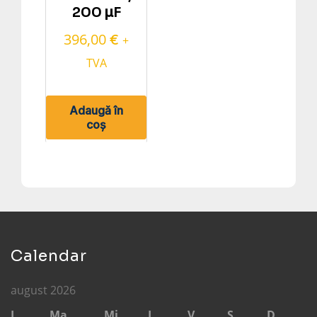
200 μF
396,00
€
+
TVA
Adaugă în
coș
Calendar
august 2026
L
Ma
Mi
J
V
S
D