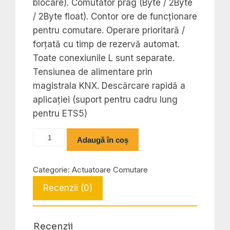
blocare). Comutator prag (Byte / 2Byte
/ 2Byte float). Contor ore de funcționare
pentru comutare. Operare prioritară /
forțată cu timp de rezervă automat.
Toate conexiunile L sunt separate.
Tensiunea de alimentare prin
magistrala KNX. Descărcare rapidă a
aplicației (suport pentru cadru lung
pentru ETS5)
Cantitate
Adaugă în coș
AKS-
1210.03
Categorie:
Actuatoare Comutare
Switch
Recenzii (0)
Actuator
12-
fold,
Recenzii