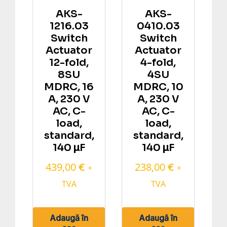
AKS-
AKS-
1216.03
0410.03
Switch
Switch
Actuator
Actuator
12-fold,
4-fold,
8SU
4SU
MDRC, 16
MDRC, 10
A, 230 V
A, 230 V
AC, C-
AC, C-
load,
load,
standard,
standard,
140 μF
140 μF
439,00
238,00
€
€
+
+
TVA
TVA
Adaugă în
Adaugă în