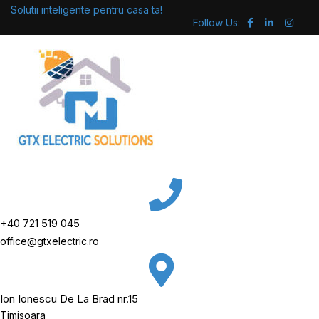
Skip
Solutii inteligente pentru casa ta!
Follow Us:
to
content
+40 721 519 045
office@gtxelectric.ro
Ion Ionescu De La Brad nr.15
Timisoara