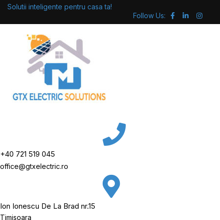
Skip
Solutii inteligente pentru casa ta!
Follow Us:
to
content
+40 721 519 045
office@gtxelectric.ro
Ion Ionescu De La Brad nr.15
Timisoara